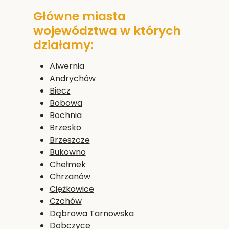
Główne miasta
województwa w których
działamy:
Alwernia
Andrychów
Biecz
Bobowa
Bochnia
Brzesko
Brzeszcze
Bukowno
Chełmek
Chrzanów
Ciężkowice
Czchów
Dąbrowa Tarnowska
Dobczyce