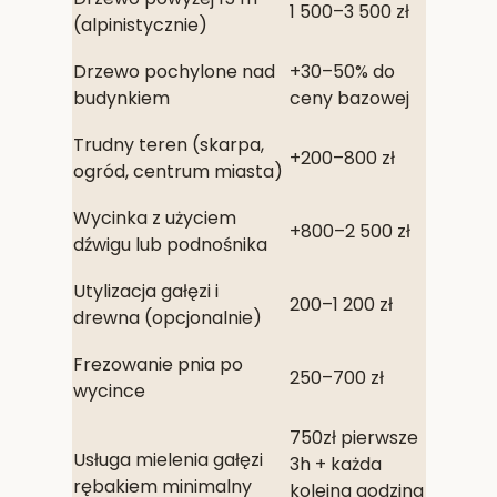
1 500–3 500 zł
(alpinistycznie)
Drzewo pochylone nad
+30–50% do
budynkiem
ceny bazowej
Trudny teren (skarpa,
+200–800 zł
ogród, centrum miasta)
Wycinka z użyciem
+800–2 500 zł
dźwigu lub podnośnika
Utylizacja gałęzi i
200–1 200 zł
drewna (opcjonalnie)
Frezowanie pnia po
250–700 zł
wycince
750zł pierwsze
Usługa mielenia gałęzi
3h + każda
rębakiem minimalny
kolejna godzina