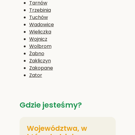
Tarnów
Trzebinia
Tuchów
Wadowice
Wieliczka
Wojnicz
Wolbrom
Żabno
Zakliczyn
Zakopane
Zator
Gdzie jesteśmy?
Województwa, w