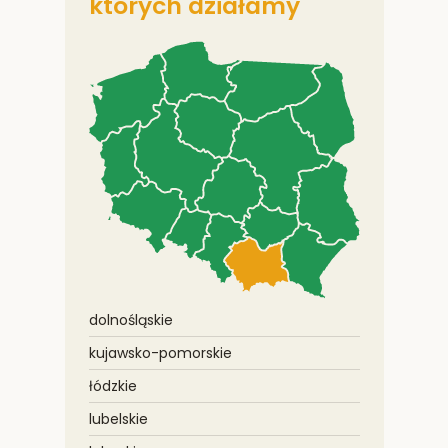
których działamy
dolnośląskie
kujawsko-pomorskie
łódzkie
lubelskie