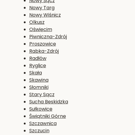
Nowy Sącz
Nowy Targ
Nowy Wiśnicz
Olkusz
Oświęcim
Piwniczna-Zdrój
Proszowice
Rabka-Zdrój
Radłów
Ryglice
Skała
Skawina
Słomniki
Stary Sącz
Sucha Beskidzka
Sułkowice
Świątniki Górne
Szczawnica
Szczucin