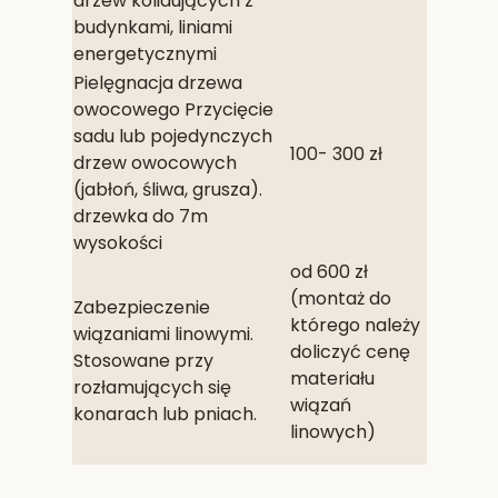
drzew kolidujących z
budynkami, liniami
energetycznymi
Pielęgnacja drzewa
owocowego Przycięcie
sadu lub pojedynczych
100- 300 zł
drzew owocowych
(jabłoń, śliwa, grusza).
drzewka do 7m
wysokości
od 600 zł
(montaż do
Zabezpieczenie
którego należy
wiązaniami linowymi.
doliczyć cenę
Stosowane przy
materiału
rozłamujących się
wiązań
konarach lub pniach.
linowych)