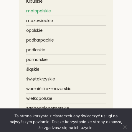
lubuskie
małopolskie
mazowieckie
opolskie
podkarpackie
podlaskie
pomorskie
śląskie
świętokrzyskie
warmińsko-mazurskie
wielkopolskie
zachodniopomorskie
Ta strona korzysta z ciasteczek aby świadczyć usługi na
najwyższym poziomie. Dalsze korzystanie ze strony oznacza,
że zgadzasz się na ich użycie.