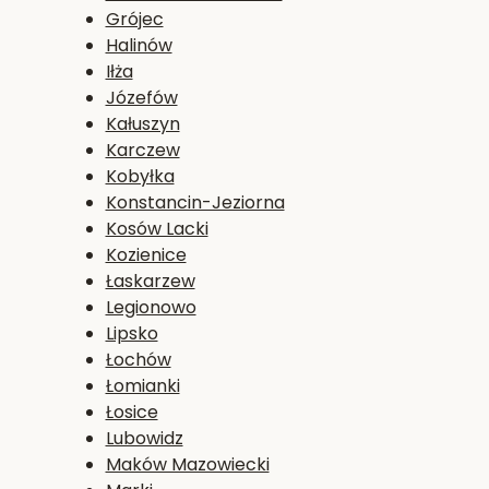
Grójec
Halinów
Iłża
Józefów
Kałuszyn
Karczew
Kobyłka
Konstancin-Jeziorna
Kosów Lacki
Kozienice
Łaskarzew
Legionowo
Lipsko
Łochów
Łomianki
Łosice
Lubowidz
Maków Mazowiecki