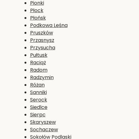
Pionki
Płock
Płońsk
Podkowa Leśna
Pruszków
Przasnysz
Przysucha
Pułtusk
Raciąż
Radom
Radzymin
Różan
Sanniki
Serock
Siedlce
Sierpc
Skaryszew
Sochaczew
Sokołów Podlaski