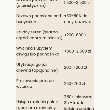
1 500–3 500 zł
(alpinistycznie)
Drzewo pochylone nad
+30–50% do
budynkiem
ceny bazowej
Trudny teren (skarpa,
+200–800 zł
ogród, centrum miasta)
Wycinka z użyciem
+800–2 500 zł
dźwigu lub podnośnika
Utylizacja gałęzi i
200–1 200 zł
drewna (opcjonalnie)
Frezowanie pnia po
250–700 zł
wycince
750zł pierwsze
Usługa mielenia gałęzi
3h + każda
rębakiem minimalny
kolejna godzina