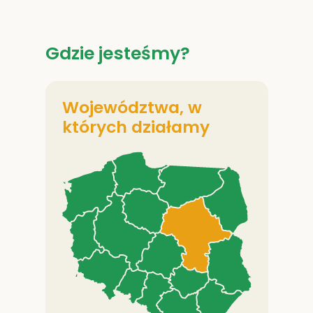
Gdzie jesteśmy?
Województwa, w
których działamy