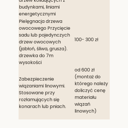
drzew kolidujących z
budynkami, liniami
energetycznymi
Pielęgnacja drzewa
owocowego Przycięcie
sadu lub pojedynczych
100- 300 zł
drzew owocowych
(jabłoń, śliwa, grusza).
drzewka do 7m
wysokości
od 600 zł
(montaż do
Zabezpieczenie
którego należy
wiązaniami linowymi.
doliczyć cenę
Stosowane przy
materiału
rozłamujących się
wiązań
konarach lub pniach.
linowych)