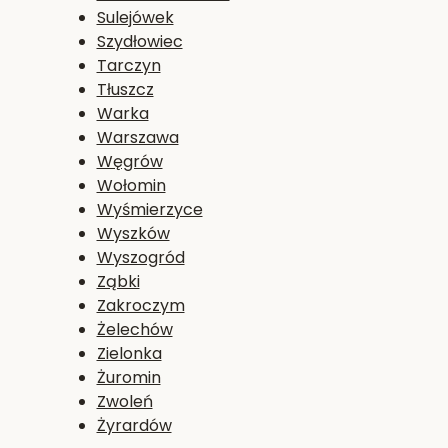
Sulejówek
Szydłowiec
Tarczyn
Tłuszcz
Warka
Warszawa
Węgrów
Wołomin
Wyśmierzyce
Wyszków
Wyszogród
Ząbki
Zakroczym
Żelechów
Zielonka
Żuromin
Zwoleń
Żyrardów