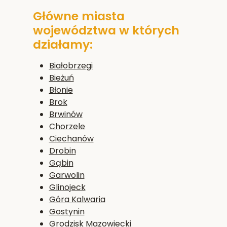
Główne miasta
województwa w których
działamy:
Białobrzegi
Bieżuń
Błonie
Brok
Brwinów
Chorzele
Ciechanów
Drobin
Gąbin
Garwolin
Glinojeck
Góra Kalwaria
Gostynin
Grodzisk Mazowiecki