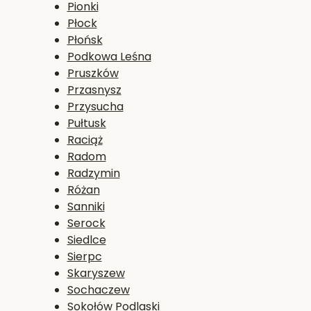
Pionki
Płock
Płońsk
Podkowa Leśna
Pruszków
Przasnysz
Przysucha
Pułtusk
Raciąż
Radom
Radzymin
Różan
Sanniki
Serock
Siedlce
Sierpc
Skaryszew
Sochaczew
Sokołów Podlaski