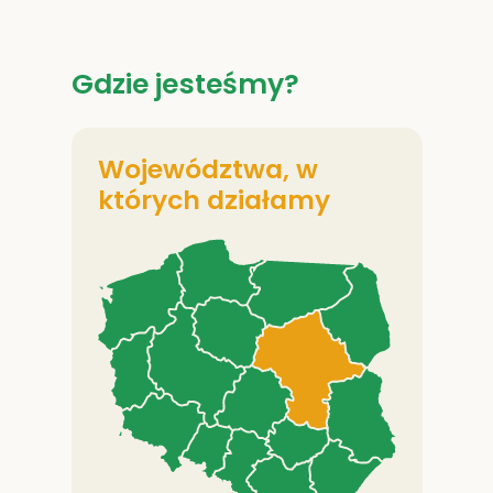
Gdzie jesteśmy?
Województwa, w
których działamy