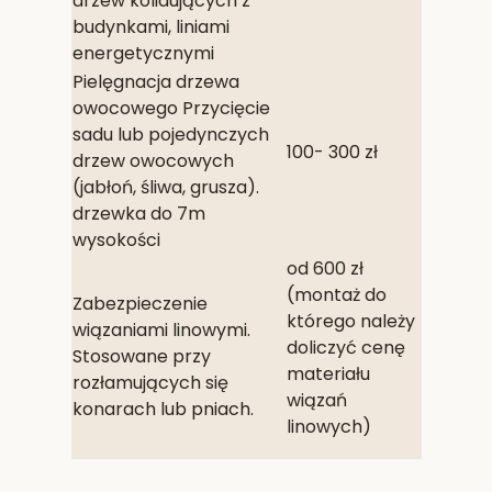
drzew kolidujących z
budynkami, liniami
energetycznymi
Pielęgnacja drzewa
owocowego Przycięcie
sadu lub pojedynczych
100- 300 zł
drzew owocowych
(jabłoń, śliwa, grusza).
drzewka do 7m
wysokości
od 600 zł
(montaż do
Zabezpieczenie
którego należy
wiązaniami linowymi.
doliczyć cenę
Stosowane przy
materiału
rozłamujących się
wiązań
konarach lub pniach.
linowych)