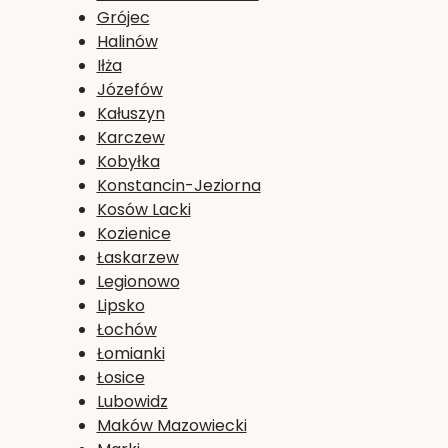
Grójec
Halinów
Iłża
Józefów
Kałuszyn
Karczew
Kobyłka
Konstancin-Jeziorna
Kosów Lacki
Kozienice
Łaskarzew
Legionowo
Lipsko
Łochów
Łomianki
Łosice
Lubowidz
Maków Mazowiecki