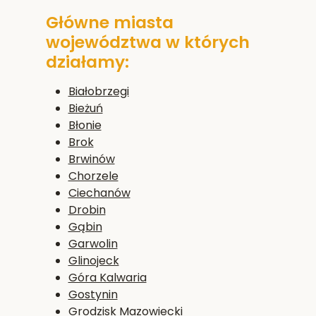
Główne miasta
województwa w których
działamy:
Białobrzegi
Bieżuń
Błonie
Brok
Brwinów
Chorzele
Ciechanów
Drobin
Gąbin
Garwolin
Glinojeck
Góra Kalwaria
Gostynin
Grodzisk Mazowiecki