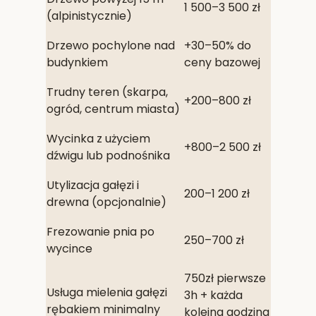
1 500–3 500 zł
(alpinistycznie)
Drzewo pochylone nad
+30–50% do
budynkiem
ceny bazowej
Trudny teren (skarpa,
+200–800 zł
ogród, centrum miasta)
Wycinka z użyciem
+800–2 500 zł
dźwigu lub podnośnika
Utylizacja gałęzi i
200–1 200 zł
drewna (opcjonalnie)
Frezowanie pnia po
250–700 zł
wycince
750zł pierwsze
Usługa mielenia gałęzi
3h + każda
rębakiem minimalny
kolejna godzina