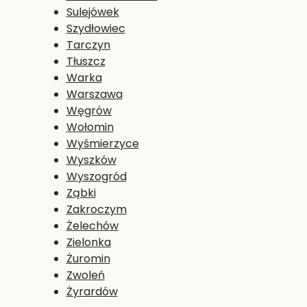
Sulejówek
Szydłowiec
Tarczyn
Tłuszcz
Warka
Warszawa
Węgrów
Wołomin
Wyśmierzyce
Wyszków
Wyszogród
Ząbki
Zakroczym
Żelechów
Zielonka
Żuromin
Zwoleń
Żyrardów