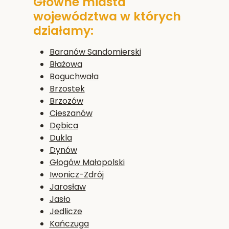
Główne miasta
województwa w których
działamy:
Baranów Sandomierski
Błażowa
Boguchwała
Brzostek
Brzozów
Cieszanów
Dębica
Dukla
Dynów
Głogów Małopolski
Iwonicz-Zdrój
Jarosław
Jasło
Jedlicze
Kańczuga