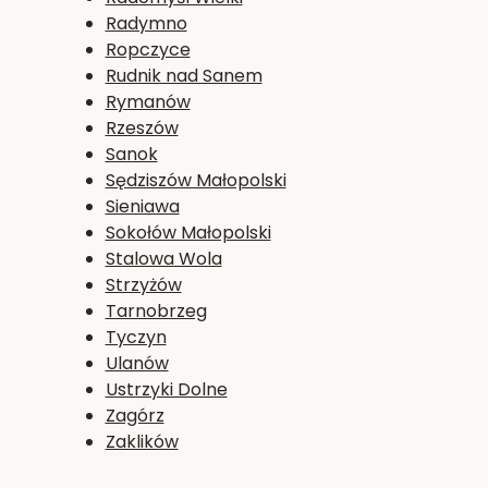
Radymno
Ropczyce
Rudnik nad Sanem
Rymanów
Rzeszów
Sanok
Sędziszów Małopolski
Sieniawa
Sokołów Małopolski
Stalowa Wola
Strzyżów
Tarnobrzeg
Tyczyn
Ulanów
Ustrzyki Dolne
Zagórz
Zaklików