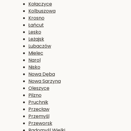
Kołaczyce
Kolbuszowa
Krosno
Łańcut
Lesko
Leżajsk
Lubaczów
Mielec
Narol
Nisko
Nowa Dęba
Nowa Sarzyna
Oleszyce
Pilzno
Pruchnik
Przecław
Przemyśl
Przeworsk
Radomyśl Wielki