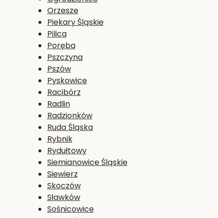
Orzesze
Piekary Śląskie
Pilica
Poręba
Pszczyna
Pszów
Pyskowice
Racibórz
Radlin
Radzionków
Ruda Śląska
Rybnik
Rydułtowy
Siemianowice Śląskie
Siewierz
Skoczów
Sławków
Sośnicowice