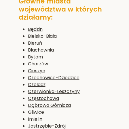
Główne miasta
województwa w których
działamy:
Będzin
Bielsko-Biała
Bieruń
Blachownia
Bytom
Chorzów
Cieszyn
Czechowice-Dziedzice
Czeladź
Czerwionka-Leszczyny
Częstochowa
Dąbrowa Górnicza
Gliwice
Imielin
Jastrzębie-Zdrój