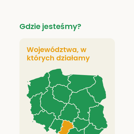
Gdzie jesteśmy?
Województwa, w
których działamy