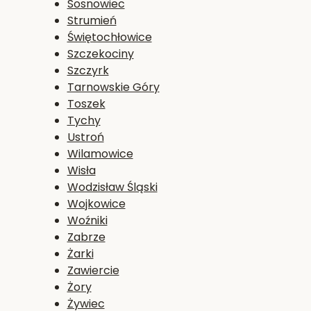
Sosnowiec
Strumień
Świętochłowice
Szczekociny
Szczyrk
Tarnowskie Góry
Toszek
Tychy
Ustroń
Wilamowice
Wisła
Wodzisław Śląski
Wojkowice
Woźniki
Zabrze
Żarki
Zawiercie
Żory
Żywiec