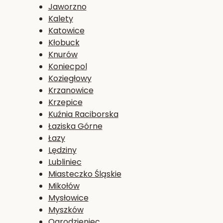
Jaworzno
Kalety
Katowice
Kłobuck
Knurów
Koniecpol
Koziegłowy
Krzanowice
Krzepice
Kuźnia Raciborska
Łaziska Górne
Łazy
Lędziny
Lubliniec
Miasteczko Śląskie
Mikołów
Mysłowice
Myszków
Ogrodzieniec