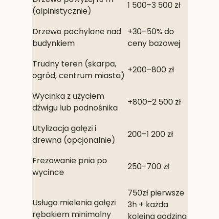
1 500–3 500 zł
(alpinistycznie)
Drzewo pochylone nad
+30–50% do
budynkiem
ceny bazowej
Trudny teren (skarpa,
+200–800 zł
ogród, centrum miasta)
Wycinka z użyciem
+800–2 500 zł
dźwigu lub podnośnika
Utylizacja gałęzi i
200–1 200 zł
drewna (opcjonalnie)
Frezowanie pnia po
250–700 zł
wycince
750zł pierwsze
Usługa mielenia gałęzi
3h + każda
rębakiem minimalny
kolejna godzina