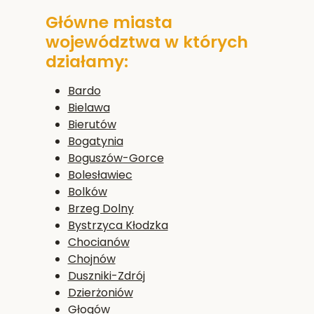
Główne miasta
województwa w których
działamy:
Bardo
Bielawa
Bierutów
Bogatynia
Boguszów-Gorce
Bolesławiec
Bolków
Brzeg Dolny
Bystrzyca Kłodzka
Chocianów
Chojnów
Duszniki-Zdrój
Dzierżoniów
Głogów