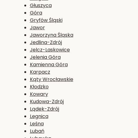
Głuszyca
Góra
Gryfów Śląski
Jawor
Jaworzyna Śląska
Jedlina-Zdrój
Jelcz-Laskowice
Jelenia Góra
Kamienna Góra
Karpacz
Kąty Wrocławskie
Kłodzko
Kowary
Kudowa-Zdrój
Lądek-Zdrój
Legnica
Leśna
Lubań