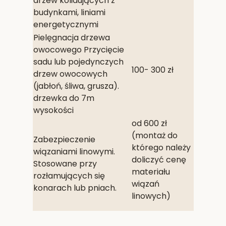
drzew kolidujących z
budynkami, liniami
energetycznymi
Pielęgnacja drzewa
owocowego Przycięcie
sadu lub pojedynczych
100- 300 zł
drzew owocowych
(jabłoń, śliwa, grusza).
drzewka do 7m
wysokości
od 600 zł
(montaż do
Zabezpieczenie
którego należy
wiązaniami linowymi.
doliczyć cenę
Stosowane przy
materiału
rozłamujących się
wiązań
konarach lub pniach.
linowych)