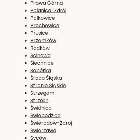
Piława Górna
Polanica-Zdrój
Polkowice
Prochowice
Prusice
Przemków
Radków
Ścinawa
Siechnice
Sobótka
Środa Śląska
Stronie Śląskie
Strzegom
Strzelin
Świdnica
Świebodzice
Świeradów-Zdrój
Świerzawa
Syców