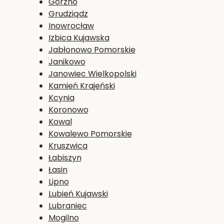
Górzno
Grudziądz
Inowrocław
Izbica Kujawska
Jabłonowo Pomorskie
Janikowo
Janowiec Wielkopolski
Kamień Krajeński
Kcynia
Koronowo
Kowal
Kowalewo Pomorskie
Kruszwica
Łabiszyn
Łasin
Lipno
Lubień Kujawski
Lubraniec
Mogilno