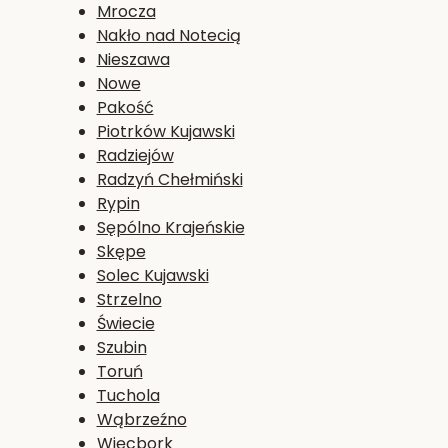
Mrocza
Nakło nad Notecią
Nieszawa
Nowe
Pakość
Piotrków Kujawski
Radziejów
Radzyń Chełmiński
Rypin
Sępólno Krajeńskie
Skępe
Solec Kujawski
Strzelno
Świecie
Szubin
Toruń
Tuchola
Wąbrzeźno
Więcbork