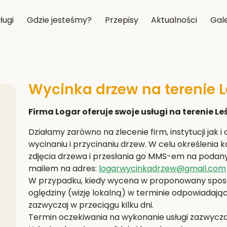
ługi
Gdzie jesteśmy?
Przepisy
Aktualności
Gale
Wycinka drzew na terenie Le
Firma Logar oferuje swoje usługi na terenie Leśn
Działamy zarówno na zlecenie firm, instytucji jak 
wycinaniu i przycinaniu drzew. W celu określenia
zdjęcia drzewa i przesłania go MMS-em na podan
mailem na adres:
logarwycinkadrzew@gmail.com
W przypadku, kiedy wycena w proponowany sposób
oględziny (wizję lokalną) w terminie odpowiada
zazwyczaj w przeciągu kilku dni.
Termin oczekiwania na wykonanie usługi zazwyczaj