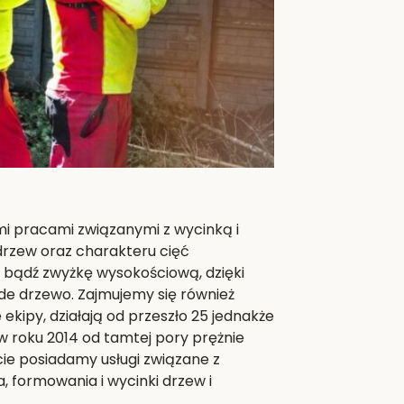
mi pracami związanymi z wycinką i
 drzew oraz charakteru cięć
j bądź zwyżkę wysokościową, dzięki
de drzewo. Zajmujemy się również
kipy, działają od przeszło 25 jednakże
 roku 2014 od tamtej pory prężnie
rcie posiadamy usługi związane z
a, formowania i wycinki drzew i