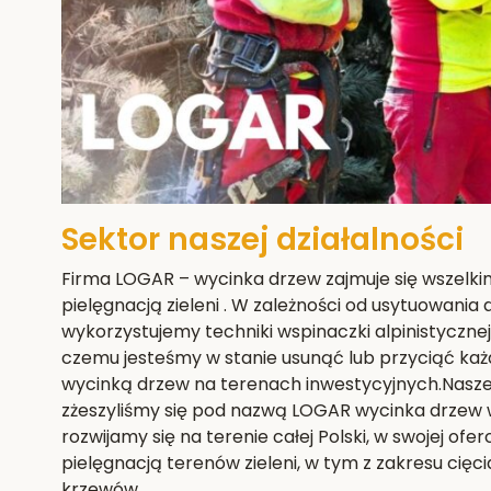
Sektor naszej działalności
Firma LOGAR – wycinka drzew zajmuje się wszelki
pielęgnacją zieleni . W zależności od usytuowania
wykorzystujemy techniki wspinaczki alpinistyczne
czemu jesteśmy w stanie usunąć lub przyciąć każ
wycinką drzew na terenach inwestycyjnych.Nasze e
zżeszyliśmy się pod nazwą LOGAR wycinka drzew w
rozwijamy się na terenie całej Polski, w swojej ofe
pielęgnacją terenów zieleni, w tym z zakresu cięci
krzewów.