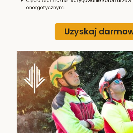
Cięcia techniczne: korygowanie koron drzew k
energetycznymi.
Uzyskaj darmo