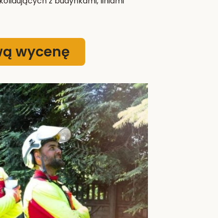
olidujących z budynkami, liniami
wą wycenę