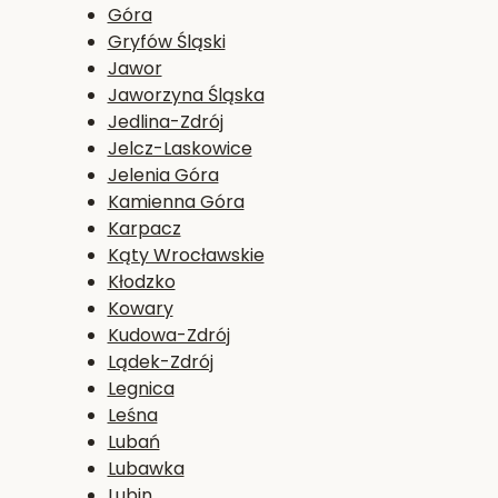
Góra
Gryfów Śląski
Jawor
Jaworzyna Śląska
Jedlina-Zdrój
Jelcz-Laskowice
Jelenia Góra
Kamienna Góra
Karpacz
Kąty Wrocławskie
Kłodzko
Kowary
Kudowa-Zdrój
Lądek-Zdrój
Legnica
Leśna
Lubań
Lubawka
Lubin