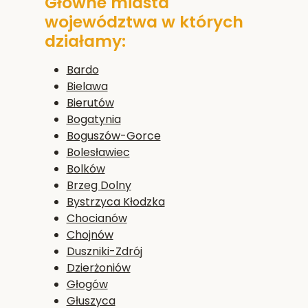
Główne miasta
województwa w których
działamy:
Bardo
Bielawa
Bierutów
Bogatynia
Boguszów-Gorce
Bolesławiec
Bolków
Brzeg Dolny
Bystrzyca Kłodzka
Chocianów
Chojnów
Duszniki-Zdrój
Dzierżoniów
Głogów
Głuszyca