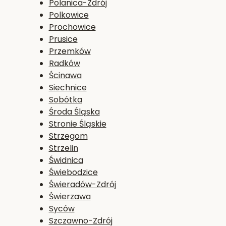
Polanica-Zdrój
Polkowice
Prochowice
Prusice
Przemków
Radków
Ścinawa
Siechnice
Sobótka
Środa Śląska
Stronie Śląskie
Strzegom
Strzelin
Świdnica
Świebodzice
Świeradów-Zdrój
Świerzawa
Syców
Szczawno-Zdrój