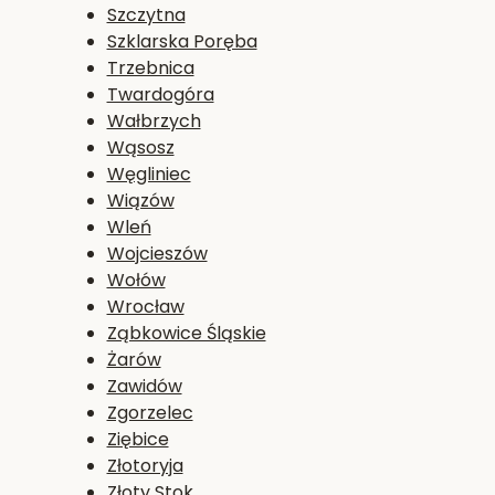
Szczytna
Szklarska Poręba
Trzebnica
Twardogóra
Wałbrzych
Wąsosz
Węgliniec
Wiązów
Wleń
Wojcieszów
Wołów
Wrocław
Ząbkowice Śląskie
Żarów
Zawidów
Zgorzelec
Ziębice
Złotoryja
Złoty Stok