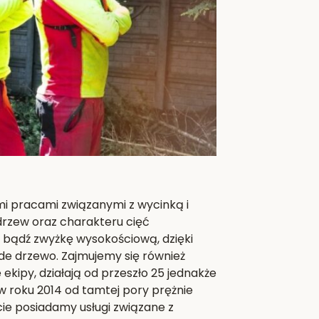
mi pracami związanymi z wycinką i
 drzew oraz charakteru cięć
j bądź zwyżkę wysokościową, dzięki
de drzewo. Zajmujemy się również
kipy, działają od przeszło 25 jednakże
 roku 2014 od tamtej pory prężnie
rcie posiadamy usługi związane z