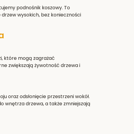
stujemy podnośnik koszowy. To
e drzew wysokich, bez konieczności
a
i, które mogą zagrażać
rne zwiększają żywotność drzewa i
ju oraz odsłonięcie przestrzeni wokół.
do wnętrza drzewa, a także zmniejszają