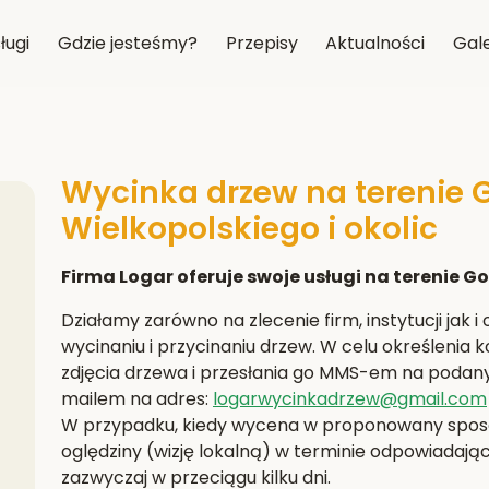
ługi
Gdzie jesteśmy?
Przepisy
Aktualności
Gale
Wycinka drzew na terenie 
Wielkopolskiego i okolic
Firma Logar oferuje swoje usługi na terenie G
Działamy zarówno na zlecenie firm, instytucji jak 
wycinaniu i przycinaniu drzew. W celu określenia
zdjęcia drzewa i przesłania go MMS-em na podan
mailem na adres:
logarwycinkadrzew@gmail.com
W przypadku, kiedy wycena w proponowany sposób
oględziny (wizję lokalną) w terminie odpowiada
zazwyczaj w przeciągu kilku dni.