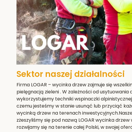
Sektor naszej działalności
Firma LOGAR – wycinka drzew zajmuje się wszelki
pielęgnacją zieleni . W zależności od usytuowania
wykorzystujemy techniki wspinaczki alpinistyczne
czemu jesteśmy w stanie usunąć lub przyciąć każ
wycinką drzew na terenach inwestycyjnych.Nasze e
zżeszyliśmy się pod nazwą LOGAR wycinka drzew w
rozwijamy się na terenie całej Polski, w swojej ofe