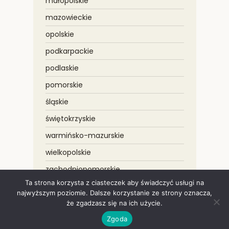
małopolskie
mazowieckie
opolskie
podkarpackie
podlaskie
pomorskie
śląskie
świętokrzyskie
warmińsko-mazurskie
wielkopolskie
zachodniopomorskie
Ta strona korzysta z ciasteczek aby świadczyć usługi na
najwyższym poziomie. Dalsze korzystanie ze strony oznacza,
że zgadzasz się na ich użycie.
Copyright © 2021 Wycinka drzew – LOGAR
Zgoda
Realizacja:
CodeFormers.it