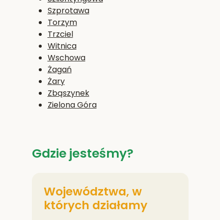
Szprotawa
Torzym
Trzciel
Witnica
Wschowa
Żagań
Żary
Zbąszynek
Zielona Góra
Gdzie jesteśmy?
Województwa, w
których działamy