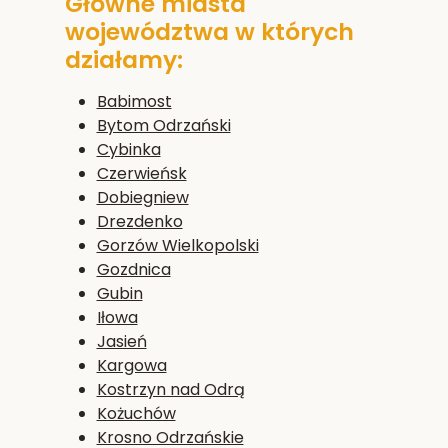
Główne miasta
województwa w których
działamy:
Babimost
Bytom Odrzański
Cybinka
Czerwieńsk
Dobiegniew
Drezdenko
Gorzów Wielkopolski
Gozdnica
Gubin
Iłowa
Jasień
Kargowa
Kostrzyn nad Odrą
Kożuchów
Krosno Odrzańskie