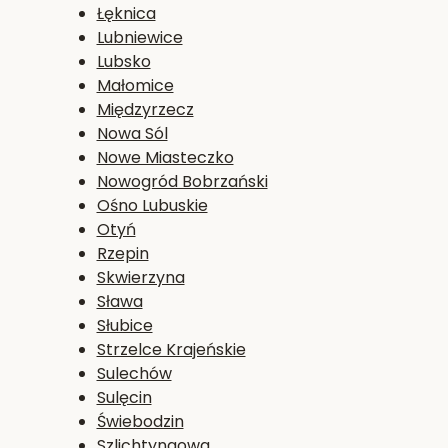
Łęknica
Lubniewice
Lubsko
Małomice
Międzyrzecz
Nowa Sól
Nowe Miasteczko
Nowogród Bobrzański
Ośno Lubuskie
Otyń
Rzepin
Skwierzyna
Sława
Słubice
Strzelce Krajeńskie
Sulechów
Sulęcin
Świebodzin
Szlichtyngowa