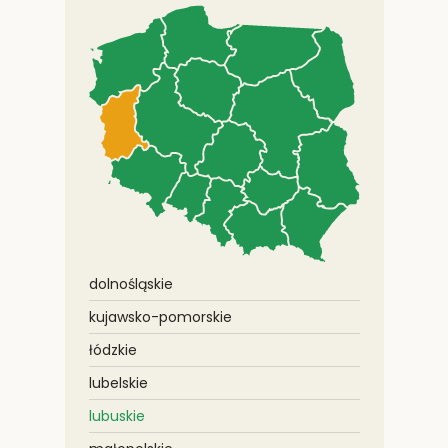
dolnośląskie
kujawsko-pomorskie
łódzkie
lubelskie
lubuskie