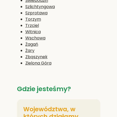
Świebodzin
Szlichtyngowa
Szprotawa
Torzym
Trzciel
Witnica
Wschowa
Żagań
Żary
Zbąszynek
Zielona Góra
Gdzie jesteśmy?
Województwa, w
których działamy