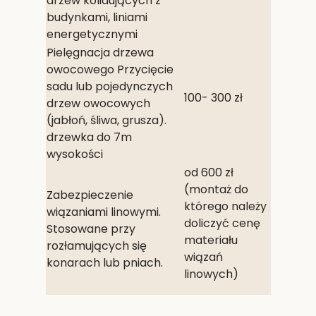
drzew kolidujących z
budynkami, liniami
energetycznymi
Pielęgnacja drzewa
owocowego Przycięcie
sadu lub pojedynczych
100- 300 zł
drzew owocowych
(jabłoń, śliwa, grusza).
drzewka do 7m
wysokości
od 600 zł
(montaż do
Zabezpieczenie
którego należy
wiązaniami linowymi.
doliczyć cenę
Stosowane przy
materiału
rozłamujących się
wiązań
konarach lub pniach.
linowych)