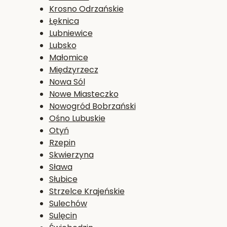
Krosno Odrzańskie
Łęknica
Lubniewice
Lubsko
Małomice
Międzyrzecz
Nowa Sól
Nowe Miasteczko
Nowogród Bobrzański
Ośno Lubuskie
Otyń
Rzepin
Skwierzyna
Sława
Słubice
Strzelce Krajeńskie
Sulechów
Sulęcin