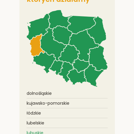
dolnośląskie
kujawsko-pomorskie
łódzkie
lubelskie
lubuskie