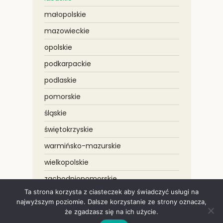
małopolskie
mazowieckie
opolskie
podkarpackie
podlaskie
pomorskie
śląskie
świętokrzyskie
warmińsko-mazurskie
wielkopolskie
zachodniopomorskie
Ta strona korzysta z ciasteczek aby świadczyć usługi na
najwyższym poziomie. Dalsze korzystanie ze strony oznacza,
że zgadzasz się na ich użycie.
Copyright © 2021 Wycinka drzew – LOGAR