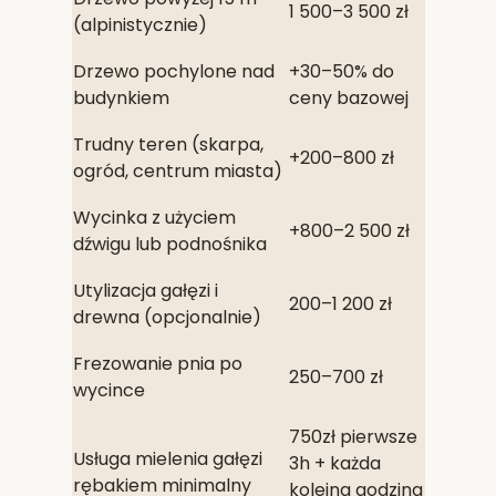
1 500–3 500 zł
(alpinistycznie)
Drzewo pochylone nad
+30–50% do
budynkiem
ceny bazowej
Trudny teren (skarpa,
+200–800 zł
ogród, centrum miasta)
Wycinka z użyciem
+800–2 500 zł
dźwigu lub podnośnika
Utylizacja gałęzi i
200–1 200 zł
drewna (opcjonalnie)
Frezowanie pnia po
250–700 zł
wycince
750zł pierwsze
Usługa mielenia gałęzi
3h + każda
rębakiem minimalny
kolejna godzina