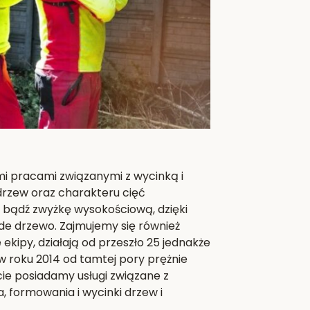
mi pracami związanymi z wycinką i
 drzew oraz charakteru cięć
j bądź zwyżkę wysokościową, dzięki
de drzewo. Zajmujemy się również
kipy, działają od przeszło 25 jednakże
 roku 2014 od tamtej pory prężnie
rcie posiadamy usługi związane z
a, formowania i wycinki drzew i