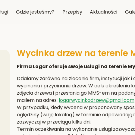
ługi
Gdzie jesteśmy?
Przepisy
Aktualności
Gale
Wycinka drzew na terenie M
Firma Logar oferuje swoje usługi na terenie Myś
Działamy zarówno na zlecenie firm, instytucji jak 
wycinaniu i przycinaniu drzew. W celu określenia
zdjęcia drzewa i przesłania go MMS-em na podan
mailem na adres:
logarwycinkadrzew@gmail.com
W przypadku, kiedy wycena w proponowany sposób
oględziny (wizję lokalną) w terminie odpowiada
zazwyczaj w przeciągu kilku dni.
Termin oczekiwania na wykonanie usługi zazwyczaj