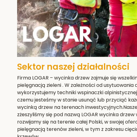
Sektor naszej działalności
Firma LOGAR – wycinka drzew zajmuje się wszelki
pielęgnacją zieleni . W zależności od usytuowania
wykorzystujemy techniki wspinaczki alpinistyczne
czemu jesteśmy w stanie usunąć lub przyciąć każ
wycinką drzew na terenach inwestycyjnych.Nasze e
zżeszyliśmy się pod nazwą LOGAR wycinka drzew w
rozwijamy się na terenie całej Polski, w swojej ofe
pielęgnacją terenów zieleni, w tym z zakresu cięci
krzewów.