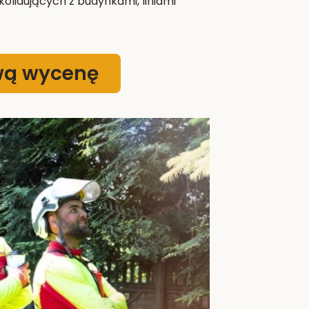
olidujących z budynkami, liniami
wą wycenę