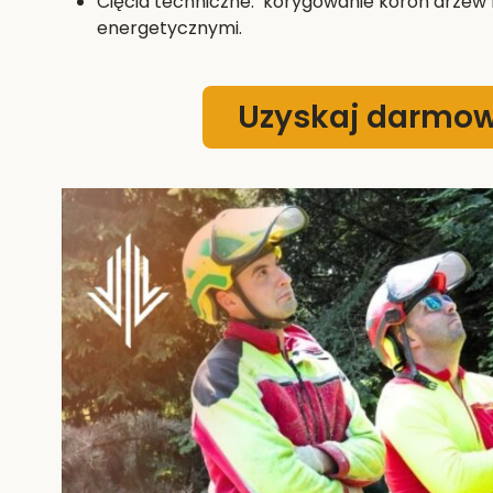
Cięcia techniczne: korygowanie koron drzew k
energetycznymi.
Uzyskaj darmo