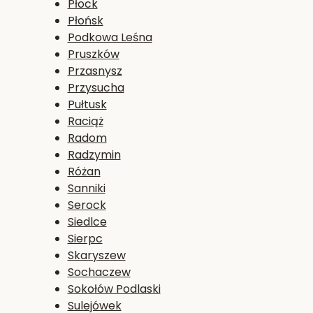
Płock
Płońsk
Podkowa Leśna
Pruszków
Przasnysz
Przysucha
Pułtusk
Raciąż
Radom
Radzymin
Różan
Sanniki
Serock
Siedlce
Sierpc
Skaryszew
Sochaczew
Sokołów Podlaski
Sulejówek