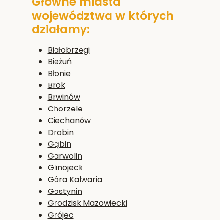
Główne miasta
województwa w których
działamy:
Białobrzegi
Bieżuń
Błonie
Brok
Brwinów
Chorzele
Ciechanów
Drobin
Gąbin
Garwolin
Glinojeck
Góra Kalwaria
Gostynin
Grodzisk Mazowiecki
Grójec