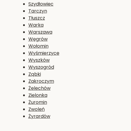
Szydłowiec
Tarczyn
Tłuszcz
Warka
Warszawa
Węgrów
Wołomin
Wyśmierzyce
Wyszków
Wyszogród
Ząbki
Zakroczym
Żelechów
Zielonka
Żuromin
Zwoleń
Żyrardów