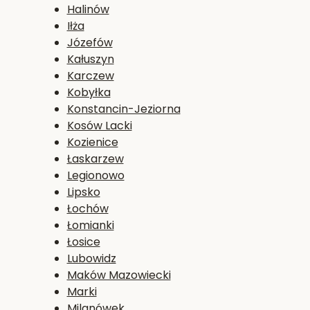
Halinów
Iłża
Józefów
Kałuszyn
Karczew
Kobyłka
Konstancin-Jeziorna
Kosów Lacki
Kozienice
Łaskarzew
Legionowo
Lipsko
Łochów
Łomianki
Łosice
Lubowidz
Maków Mazowiecki
Marki
Milanówek