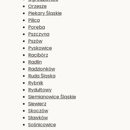
Orzesze
Piekary Śląskie
Pilica
Poręba
Pszczyna
Pszów
Pyskowice
Racibórz
Radlin
Radzionków
Ruda Śląska
Rybnik
Rydułtowy
Siemianowice Śląskie
Siewierz
Skoczów
Sławków
Sośnicowice