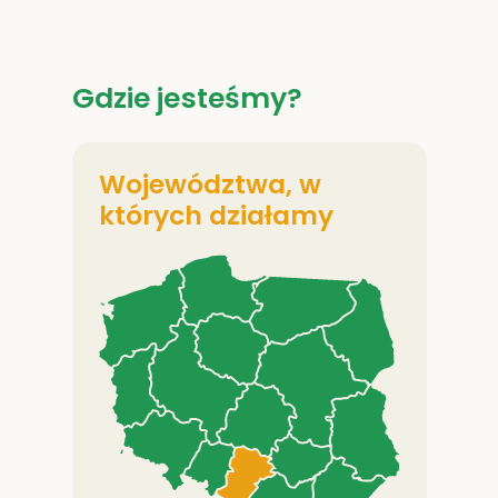
Gdzie jesteśmy?
Województwa, w
których działamy