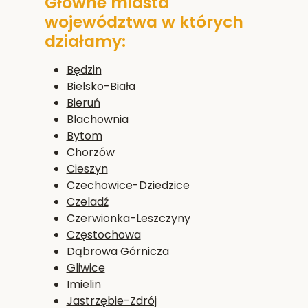
Główne miasta
województwa w których
działamy:
Będzin
Bielsko-Biała
Bieruń
Blachownia
Bytom
Chorzów
Cieszyn
Czechowice-Dziedzice
Czeladź
Czerwionka-Leszczyny
Częstochowa
Dąbrowa Górnicza
Gliwice
Imielin
Jastrzębie-Zdrój