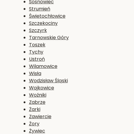
Sosnowiec
Strumień
Świętochłowice
Szczekociny
Szczyrk
Tarnowskie Góry
Toszek
Tychy
Ustroń
Wilamowice
Wisła
Wodzisław Śląski
Wojkowice
Woźniki
Zabrze
Żarki
Zawiercie
Żory
Żywiec