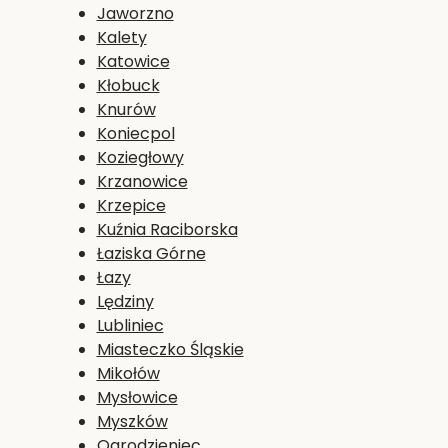
Jaworzno
Kalety
Katowice
Kłobuck
Knurów
Koniecpol
Koziegłowy
Krzanowice
Krzepice
Kuźnia Raciborska
Łaziska Górne
Łazy
Lędziny
Lubliniec
Miasteczko Śląskie
Mikołów
Mysłowice
Myszków
Ogrodzieniec