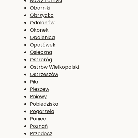
Nowy Tomyśl
Oborniki
Obrzycko
Odolanów
Okonek
Opalenica
Opatówek
Osieczna
Ostroróg
Ostrów Wielkopolski
Ostrzeszów
Piła
Pleszew
Pniewy
Pobiedziska
Pogorzela
Poniec
Poznań
Przedecz