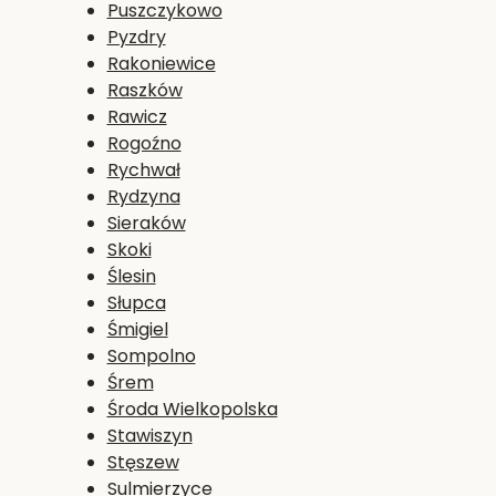
Puszczykowo
Pyzdry
Rakoniewice
Raszków
Rawicz
Rogoźno
Rychwał
Rydzyna
Sieraków
Skoki
Ślesin
Słupca
Śmigiel
Sompolno
Śrem
Środa Wielkopolska
Stawiszyn
Stęszew
Sulmierzyce