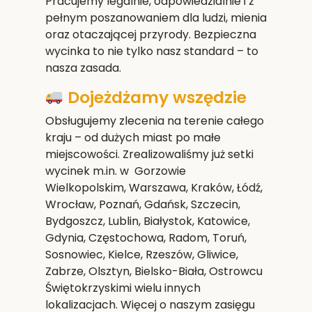
Pracujemy legalnie, odpowiedzialnie i z
pełnym poszanowaniem dla ludzi, mienia
oraz otaczającej przyrody. Bezpieczna
wycinka to nie tylko nasz standard – to
nasza zasada.
Dojeżdżamy wszędzie
Obsługujemy zlecenia na terenie całego
kraju – od dużych miast po małe
miejscowości. Zrealizowaliśmy już setki
wycinek m.in. w Gorzowie
Wielkopolskim,
Warszawa, Kraków, Łódź,
Wrocław, Poznań, Gdańsk, Szczecin,
Bydgoszcz, Lublin, Białystok, Katowice,
Gdynia, Częstochowa, Radom, Toruń,
Sosnowiec, Kielce, Rzeszów, Gliwice,
Zabrze, Olsztyn, Bielsko-Biała, Ostrowcu
Świętokrzyskim
i wielu innych
lokalizacjach. Więcej o naszym zasięgu