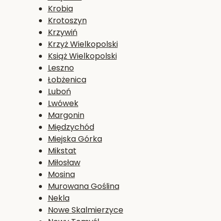
Krobia
Krotoszyn
Krzywiń
Krzyż Wielkopolski
Książ Wielkopolski
Leszno
Łobżenica
Luboń
Lwówek
Margonin
Międzychód
Miejska Górka
Mikstat
Miłosław
Mosina
Murowana Goślina
Nekla
Nowe Skalmierzyce