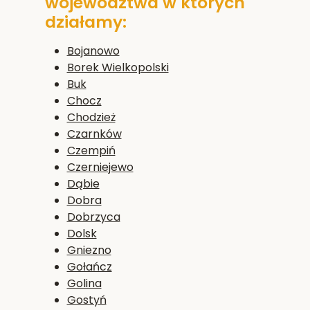
województwa w których
działamy:
Bojanowo
Borek Wielkopolski
Buk
Chocz
Chodzież
Czarnków
Czempiń
Czerniejewo
Dąbie
Dobra
Dobrzyca
Dolsk
Gniezno
Gołańcz
Golina
Gostyń