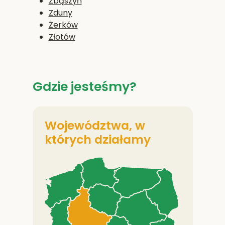
Zbąszyń
Zduny
Żerków
Złotów
Gdzie jesteśmy?
Województwa, w
których działamy