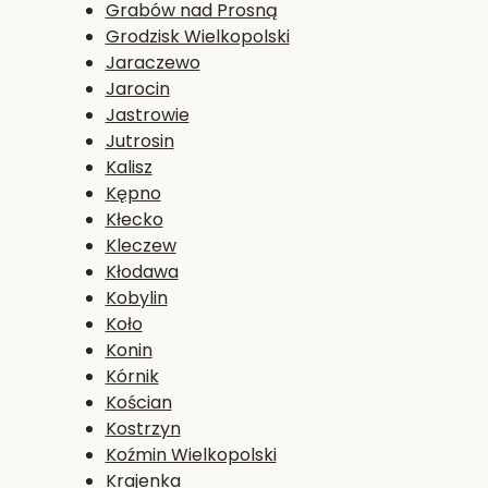
Grabów nad Prosną
Grodzisk Wielkopolski
Jaraczewo
Jarocin
Jastrowie
Jutrosin
Kalisz
Kępno
Kłecko
Kleczew
Kłodawa
Kobylin
Koło
Konin
Kórnik
Kościan
Kostrzyn
Koźmin Wielkopolski
Krajenka