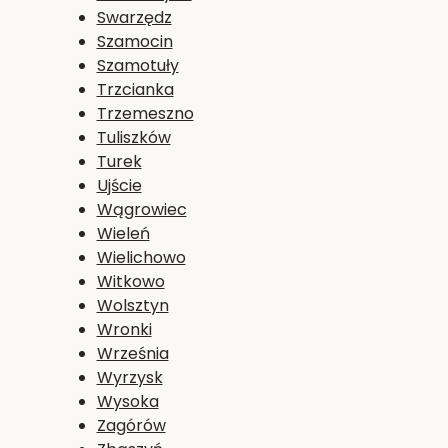
Swarzędz
Szamocin
Szamotuły
Trzcianka
Trzemeszno
Tuliszków
Turek
Ujście
Wągrowiec
Wieleń
Wielichowo
Witkowo
Wolsztyn
Wronki
Września
Wyrzysk
Wysoka
Zagórów