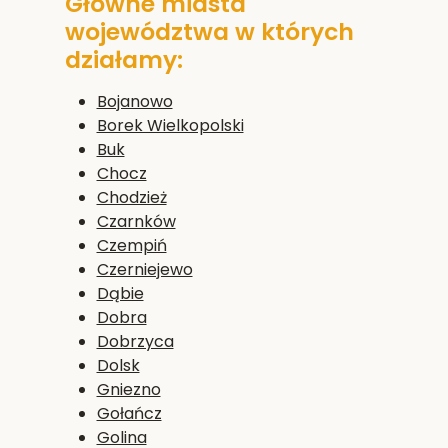
Główne miasta
województwa w których
działamy:
Bojanowo
Borek Wielkopolski
Buk
Chocz
Chodzież
Czarnków
Czempiń
Czerniejewo
Dąbie
Dobra
Dobrzyca
Dolsk
Gniezno
Gołańcz
Golina