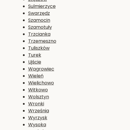
Sulmierzyce
Swarzędz
Szamocin
Szamotuły
Trzcianka
Trzemeszno
Tuliszków
Turek
Ujście
Wągrowiec
Wieleń
Wielichowo
Witkowo
Wolsztyn
Wronki
Września
Wyrzysk
Wysoka