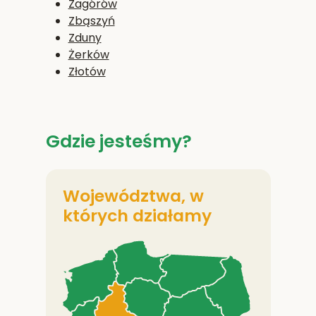
Zagórów
Zbąszyń
Zduny
Żerków
Złotów
Gdzie jesteśmy?
Województwa, w
których działamy