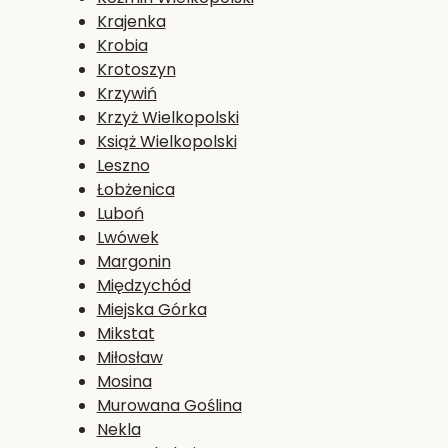
Krajenka
Krobia
Krotoszyn
Krzywiń
Krzyż Wielkopolski
Książ Wielkopolski
Leszno
Łobżenica
Luboń
Lwówek
Margonin
Międzychód
Miejska Górka
Mikstat
Miłosław
Mosina
Murowana Goślina
Nekla