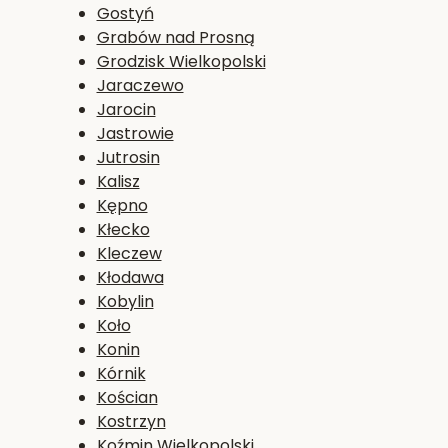
Gostyń
Grabów nad Prosną
Grodzisk Wielkopolski
Jaraczewo
Jarocin
Jastrowie
Jutrosin
Kalisz
Kępno
Kłecko
Kleczew
Kłodawa
Kobylin
Koło
Konin
Kórnik
Kościan
Kostrzyn
Koźmin Wielkopolski