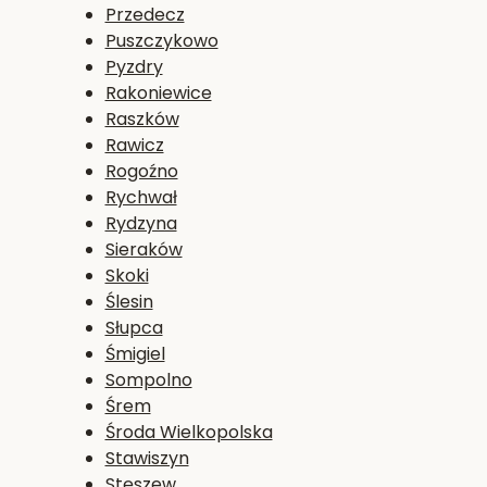
Przedecz
Puszczykowo
Pyzdry
Rakoniewice
Raszków
Rawicz
Rogoźno
Rychwał
Rydzyna
Sieraków
Skoki
Ślesin
Słupca
Śmigiel
Sompolno
Śrem
Środa Wielkopolska
Stawiszyn
Stęszew