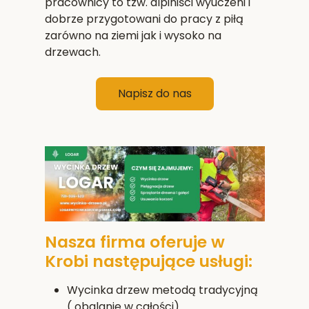
pracownicy to tzw. alpiniści wyuczeni i
dobrze przygotowani do pracy z piłą
zarówno na ziemi jak i wysoko na
drzewach.
Napisz do nas
Nasza firma oferuje w
Krobi następujące usługi:
Wycinka drzew metodą tradycyjną
( obalanie w całości).