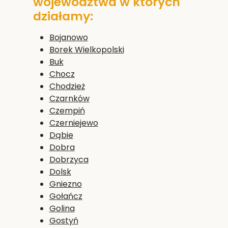
województwa w których
działamy:
Bojanowo
Borek Wielkopolski
Buk
Chocz
Chodzież
Czarnków
Czempiń
Czerniejewo
Dąbie
Dobra
Dobrzyca
Dolsk
Gniezno
Gołańcz
Golina
Gostyń