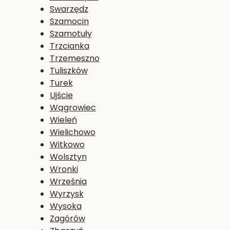
Swarzędz
Szamocin
Szamotuły
Trzcianka
Trzemeszno
Tuliszków
Turek
Ujście
Wągrowiec
Wieleń
Wielichowo
Witkowo
Wolsztyn
Wronki
Września
Wyrzysk
Wysoka
Zagórów