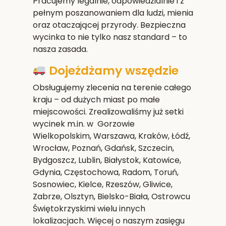
Pracujemy legalnie, odpowiedzialnie i z
pełnym poszanowaniem dla ludzi, mienia
oraz otaczającej przyrody. Bezpieczna
wycinka to nie tylko nasz standard – to
nasza zasada.
Dojeżdżamy wszędzie
Obsługujemy zlecenia na terenie całego
kraju – od dużych miast po małe
miejscowości. Zrealizowaliśmy już setki
wycinek m.in. w Gorzowie
Wielkopolskim,
Warszawa, Kraków, Łódź,
Wrocław, Poznań, Gdańsk, Szczecin,
Bydgoszcz, Lublin, Białystok, Katowice,
Gdynia, Częstochowa, Radom, Toruń,
Sosnowiec, Kielce, Rzeszów, Gliwice,
Zabrze, Olsztyn, Bielsko-Biała, Ostrowcu
Świętokrzyskim
i wielu innych
lokalizacjach. Więcej o naszym zasięgu