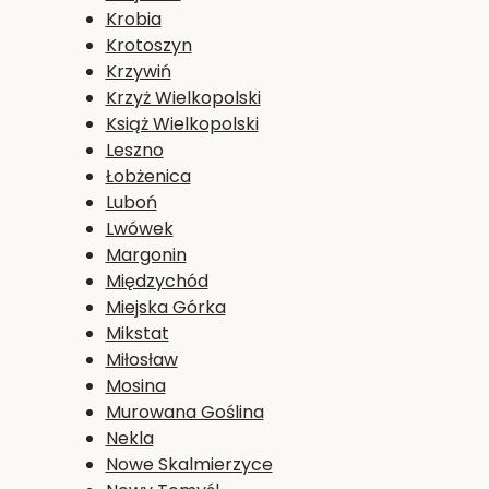
Krobia
Krotoszyn
Krzywiń
Krzyż Wielkopolski
Książ Wielkopolski
Leszno
Łobżenica
Luboń
Lwówek
Margonin
Międzychód
Miejska Górka
Mikstat
Miłosław
Mosina
Murowana Goślina
Nekla
Nowe Skalmierzyce