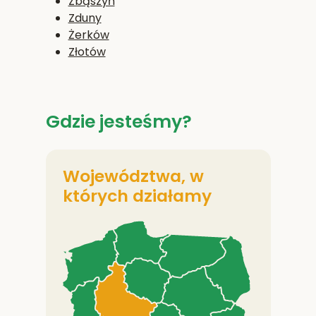
Zbąszyń
Zduny
Żerków
Złotów
Gdzie jesteśmy?
Województwa, w
których działamy