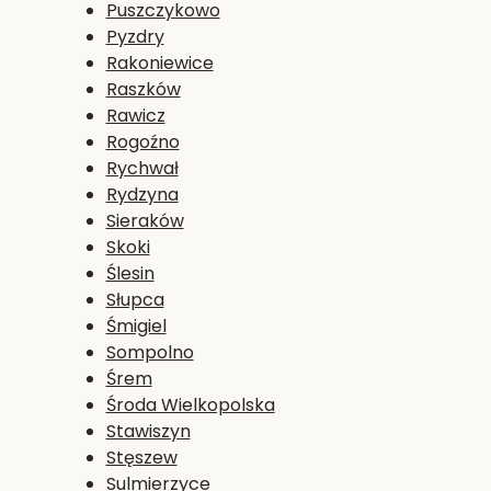
Puszczykowo
Pyzdry
Rakoniewice
Raszków
Rawicz
Rogoźno
Rychwał
Rydzyna
Sieraków
Skoki
Ślesin
Słupca
Śmigiel
Sompolno
Śrem
Środa Wielkopolska
Stawiszyn
Stęszew
Sulmierzyce