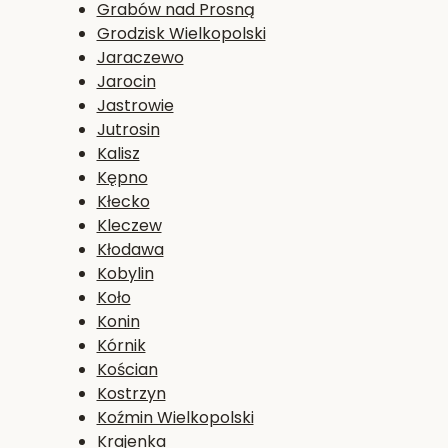
Grabów nad Prosną
Grodzisk Wielkopolski
Jaraczewo
Jarocin
Jastrowie
Jutrosin
Kalisz
Kępno
Kłecko
Kleczew
Kłodawa
Kobylin
Koło
Konin
Kórnik
Kościan
Kostrzyn
Koźmin Wielkopolski
Krajenka