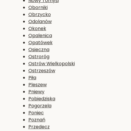
Nowy Tomyśl
Oborniki
Obrzycko
Odolanów
Okonek
Opalenica
Opatówek
Osieczna
Ostroróg
Ostrów Wielkopolski
Ostrzeszów
Piła
Pleszew
Pniewy
Pobiedziska
Pogorzela
Poniec
Poznań
Przedecz