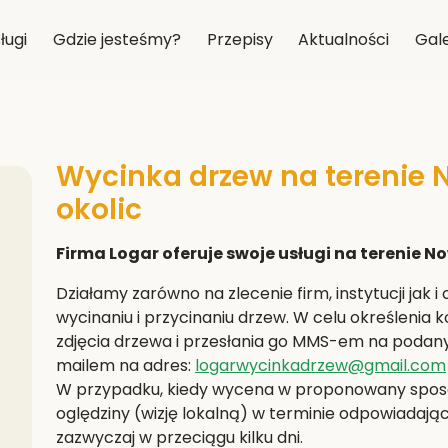
ługi
Gdzie jesteśmy?
Przepisy
Aktualności
Gale
Wycinka drzew na terenie 
okolic
Firma Logar oferuje swoje usługi na terenie No
Działamy zarówno na zlecenie firm, instytucji jak 
wycinaniu i przycinaniu drzew. W celu określenia
zdjęcia drzewa i przesłania go MMS-em na podan
mailem na adres:
logarwycinkadrzew@gmail.com
W przypadku, kiedy wycena w proponowany sposób
oględziny (wizję lokalną) w terminie odpowiada
zazwyczaj w przeciągu kilku dni.