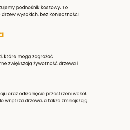
stujemy podnośnik koszowy. To
e drzew wysokich, bez konieczności
a
i, które mogą zagrażać
rne zwiększają żywotność drzewa i
ju oraz odsłonięcie przestrzeni wokół.
do wnętrza drzewa, a także zmniejszają