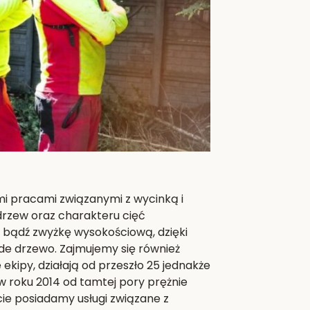
mi pracami związanymi z wycinką i
 drzew oraz charakteru cięć
j bądź zwyżkę wysokościową, dzięki
de drzewo. Zajmujemy się również
kipy, działają od przeszło 25 jednakże
 roku 2014 od tamtej pory prężnie
rcie posiadamy usługi związane z