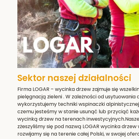
Sektor naszej działalności
Firma LOGAR – wycinka drzew zajmuje się wszelki
pielęgnacją zieleni . W zależności od usytuowania
wykorzystujemy techniki wspinaczki alpinistyczne
czemu jesteśmy w stanie usunąć lub przyciąć każ
wycinką drzew na terenach inwestycyjnych.Nasze e
zżeszyliśmy się pod nazwą LOGAR wycinka drzew w
rozwijamy się na terenie całej Polski, w swojej ofe