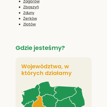
Zagórów
Zbąszyń
Zduny
Żerków
Złotów
Gdzie jesteśmy?
Województwa, w
których działamy