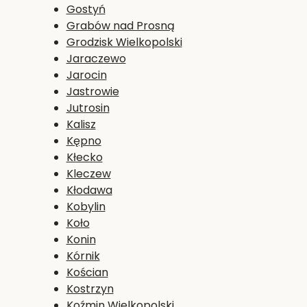
Gostyń
Grabów nad Prosną
Grodzisk Wielkopolski
Jaraczewo
Jarocin
Jastrowie
Jutrosin
Kalisz
Kępno
Kłecko
Kleczew
Kłodawa
Kobylin
Koło
Konin
Kórnik
Kościan
Kostrzyn
Koźmin Wielkopolski