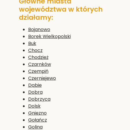
Główne miasta
województwa w których
działamy:
Bojanowo
Borek Wielkopolski
Buk
Chocz
Chodzież
Czarnków
Czempiń
Czerniejewo
Dąbie
Dobra
Dobrzyca
Dolsk
Gniezno
Gołańcz
Golina