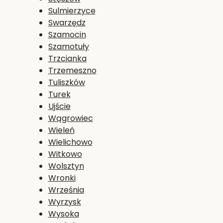
Sulmierzyce
Swarzędz
Szamocin
Szamotuły
Trzcianka
Trzemeszno
Tuliszków
Turek
Ujście
Wągrowiec
Wieleń
Wielichowo
Witkowo
Wolsztyn
Wronki
Września
Wyrzysk
Wysoka