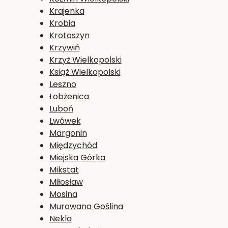
Krajenka
Krobia
Krotoszyn
Krzywiń
Krzyż Wielkopolski
Książ Wielkopolski
Leszno
Łobżenica
Luboń
Lwówek
Margonin
Międzychód
Miejska Górka
Mikstat
Miłosław
Mosina
Murowana Goślina
Nekla