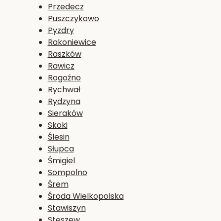
Przedecz
Puszczykowo
Pyzdry
Rakoniewice
Raszków
Rawicz
Rogoźno
Rychwał
Rydzyna
Sieraków
Skoki
Ślesin
Słupca
Śmigiel
Sompolno
Śrem
Środa Wielkopolska
Stawiszyn
Stęszew