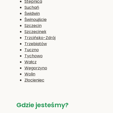
Stepnica
Suchań
Świdwin
Świnoujście
Szczecin
Szczecinek
Trzcińsko-Zdrój
Trzebiatów
Tuczno
Tychowo
Wałcz
Węgorzyno
Wolin
Złocieniec
Gdzie jesteśmy?