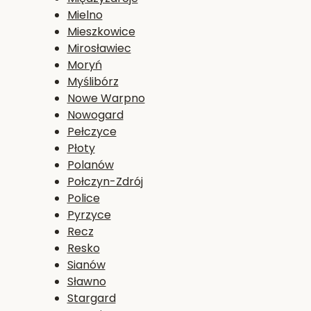
Mielno
Mieszkowice
Mirosławiec
Moryń
Myślibórz
Nowe Warpno
Nowogard
Pełczyce
Płoty
Polanów
Połczyn-Zdrój
Police
Pyrzyce
Recz
Resko
Sianów
Sławno
Stargard