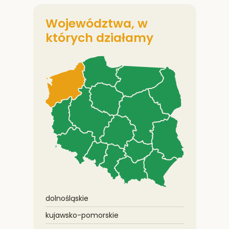
Województwa, w
których działamy
dolnośląskie
kujawsko-pomorskie