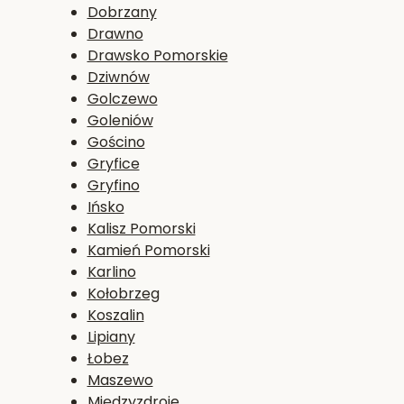
Dobrzany
Drawno
Drawsko Pomorskie
Dziwnów
Golczewo
Goleniów
Gościno
Gryfice
Gryfino
Ińsko
Kalisz Pomorski
Kamień Pomorski
Karlino
Kołobrzeg
Koszalin
Lipiany
Łobez
Maszewo
Międzyzdroje