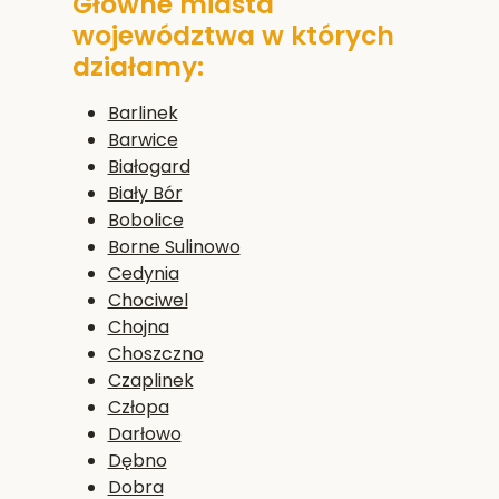
Główne miasta
województwa w których
działamy:
Barlinek
Barwice
Białogard
Biały Bór
Bobolice
Borne Sulinowo
Cedynia
Chociwel
Chojna
Choszczno
Czaplinek
Człopa
Darłowo
Dębno
Dobra