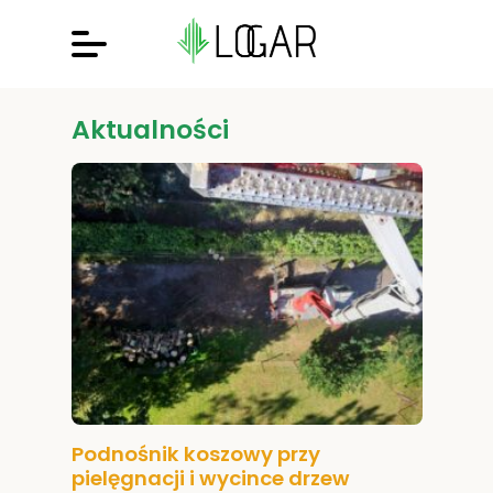
Aktualności
Podnośnik koszowy przy
pielęgnacji i wycince drzew