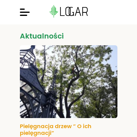
Aktualności
Pielęgnacja drzew ” O ich
pielęgnacji”