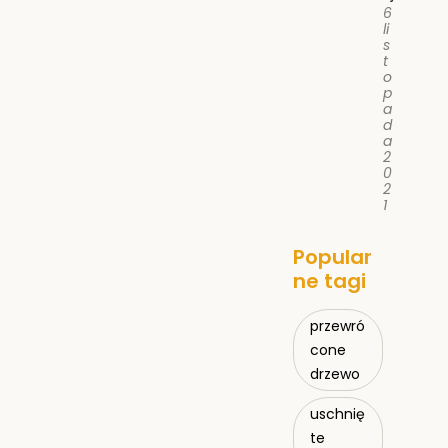
6
li
s
t
o
p
a
d
a
2
0
2
1
Popular
ne tagi
przewró
cone
drzewo
uschnię
te