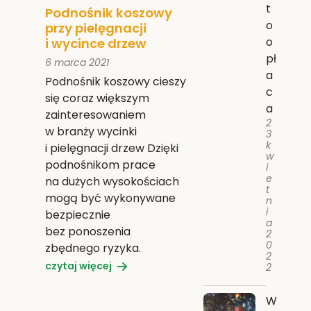
t
Podnośnik koszowy
o
przy pielęgnacji
o
i wycince drzew
pł
6 marca 2021
a
Podnośnik koszowy cieszy
c
się coraz większym
a
zainteresowaniem
2
w branży wycinki
3
k
i pielęgnacji drzew Dzięki
w
podnośnikom prace
i
e
na dużych wysokościach
t
mogą być wykonywane
n
i
bezpiecznie
a
bez ponoszenia
2
0
zbędnego ryzyka.
2
czytaj więcej
2
W