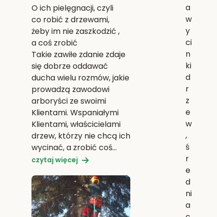
a
O ich pielęgnacji, czyli
w
co robić z drzewami,
y
żeby im nie zaszkodzić ,
ci
a coś zrobić
n
Takie zawiłe zdanie zdaje
ki
się dobrze oddawać
d
ducha wielu rozmów, jakie
r
prowadzą zawodowi
z
arboryści ze swoimi
e
Klientami. Wspaniałymi
w
Klientami, właścicielami
,
drzew, którzy nie chcą ich
ś
wycinać, a zrobić coś…
r
czytaj więcej
e
d
ni
a
c