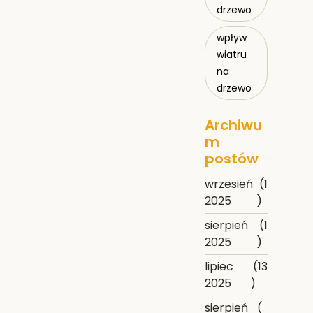
drzewo
wpływ
wiatru
na
drzewo
Archiwu
m
postów
wrzesień
(1
2025
)
sierpień
(1
2025
)
lipiec
(13
2025
)
sierpień
(