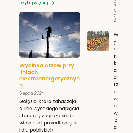
a
czytaj więcej
2
0
2
2
W
y
ci
n
k
Wycinka drzew przy
a
liniach
d
elektroenergetycznyc
rz
h
e
6 lipca 2021
w
Gałęzie, które zahaczają
a
o linie wysokiego napięcia
w
stanowią zagrożenie dla
z
właścicieli posiadłości jak
a
i dla pobliskich