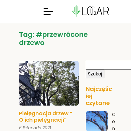
Tag: #przewrócone
drzewo
Najczęśc
iej
czytane
Pielęgnacja drzew ”
C
O ich pielęgnacji”
e
6 listopada 2021
n