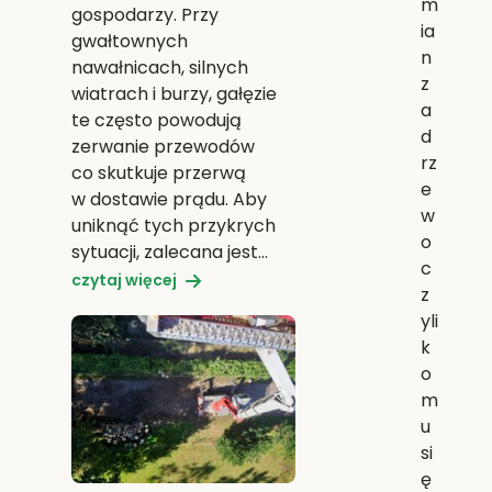
m
gospodarzy. Przy
ia
gwałtownych
n
nawałnicach, silnych
z
wiatrach i burzy, gałęzie
a
te często powodują
d
zerwanie przewodów
rz
co skutkuje przerwą
e
w dostawie prądu. Aby
w
uniknąć tych przykrych
o
sytuacji, zalecana jest…
c
czytaj więcej
z
yli
k
o
m
u
si
ę