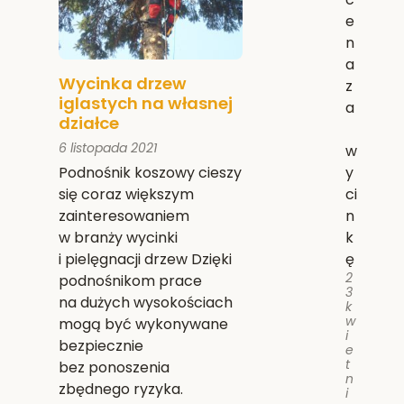
e
n
a
Wycinka drzew
z
iglastych na własnej
a
działce
6 listopada 2021
w
y
Podnośnik koszowy cieszy
ci
się coraz większym
n
zainteresowaniem
k
w branży wycinki
ę
i pielęgnacji drzew Dzięki
2
podnośnikom prace
3
na dużych wysokościach
k
w
mogą być wykonywane
i
bezpiecznie
e
t
bez ponoszenia
n
zbędnego ryzyka.
i