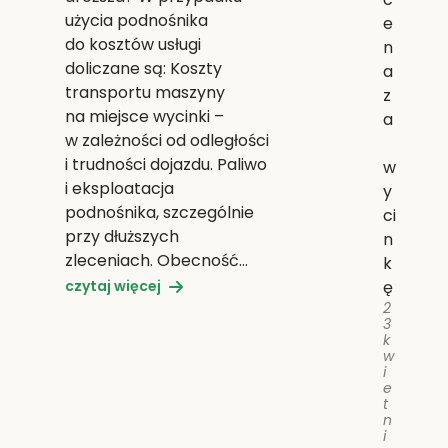
użycia podnośnika
e
do kosztów usługi
n
doliczane są: Koszty
a
transportu maszyny
z
na miejsce wycinki –
a
w zależności od odległości
i trudności dojazdu. Paliwo
w
i eksploatacja
y
podnośnika, szczególnie
ci
przy dłuższych
n
zleceniach. Obecność…
k
czytaj więcej
ę
2
3
k
w
i
e
t
n
i