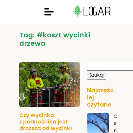
Tag: #koszt wycinki
drzewa
Najczęśc
iej
czytane
Czy wycinka
C
z podnośnika jest
e
droższa od wycinki
n