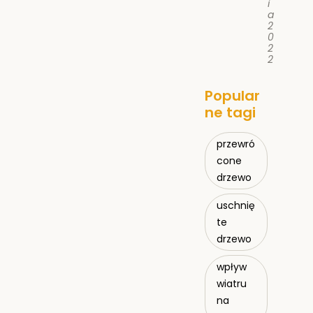
i
a
2
0
2
2
Popular
ne tagi
przewró
cone
drzewo
uschnię
te
drzewo
wpływ
wiatru
na