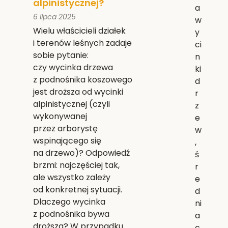
alpinistycznej?
a
6 lipca 2025
w
Wielu właścicieli działek
y
i terenów leśnych zadaje
ci
sobie pytanie:
n
czy wycinka drzewa
ki
z podnośnika koszowego
d
jest droższa od wycinki
r
alpinistycznej (czyli
z
wykonywanej
e
przez arborystę
w
wspinającego się
,
na drzewo)? Odpowiedź
ś
brzmi: najczęściej tak,
r
ale wszystko zależy
e
od konkretnej sytuacji.
d
Dlaczego wycinka
ni
z podnośnika bywa
a
droższa? W przypadku
c