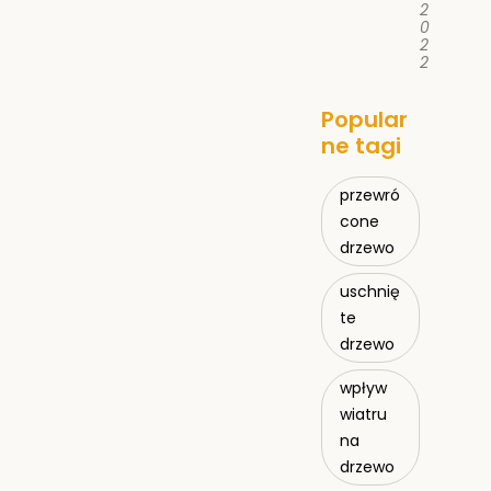
2
0
2
2
Popular
ne tagi
przewró
cone
drzewo
uschnię
te
drzewo
wpływ
wiatru
na
drzewo