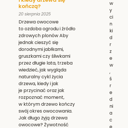
w
kończą?
y
20 sierpnia 2025
ci
Drzewa owocowe
n
to ozdoba ogrodu i źródło
ki
zdrowych plonów Aby
d
jednak cieszyć się
r
dorodnymi jabłkami,
z
gruszkami czy śliwkami
e
przez długie lata, trzeba
w
wiedzieć, jak wygląda
,
naturalny cykl życia
ś
drzewa, kiedy i jak
r
je przycinać oraz jak
e
rozpoznać moment,
d
w którym drzewo kończy
ni
swój okres owocowania.
a
Jak długo żyją drzewa
c
owocowe? Żywotność
e