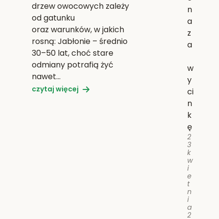
drzew owocowych zależy
n
od gatunku
a
oraz warunków, w jakich
z
rosną: Jabłonie – średnio
a
30–50 lat, choć stare
odmiany potrafią żyć
w
nawet…
y
czytaj więcej
ci
n
k
ę
2
3
k
w
i
e
t
n
i
a
2