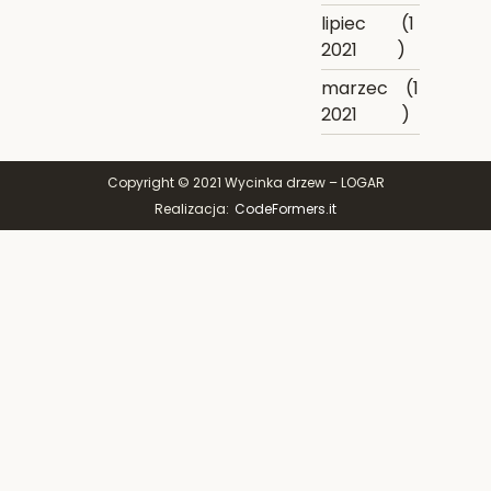
lipiec
(1
2021
)
marzec
(1
2021
)
Copyright © 2021 Wycinka drzew – LOGAR
Realizacja:
CodeFormers.it