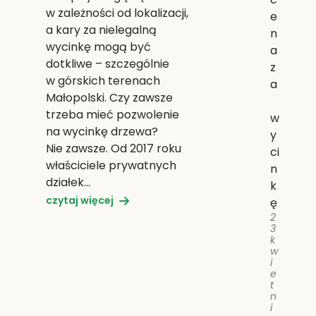
w zależności od lokalizacji,
e
a kary za nielegalną
n
wycinkę mogą być
a
dotkliwe – szczególnie
z
w górskich terenach
a
Małopolski. Czy zawsze
trzeba mieć pozwolenie
w
na wycinkę drzewa?
y
Nie zawsze. Od 2017 roku
ci
właściciele prywatnych
n
działek…
k
czytaj więcej
ę
2
3
k
w
i
e
t
n
i