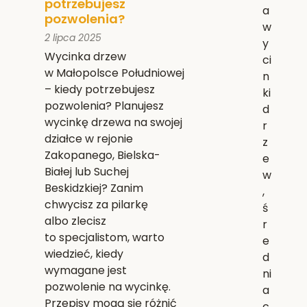
potrzebujesz
a
pozwolenia?
w
2 lipca 2025
y
Wycinka drzew
ci
w Małopolsce Południowej
n
– kiedy potrzebujesz
ki
pozwolenia? Planujesz
d
wycinkę drzewa na swojej
r
działce w rejonie
z
Zakopanego, Bielska-
e
Białej lub Suchej
w
Beskidzkiej? Zanim
,
chwycisz za pilarkę
ś
albo zlecisz
r
to specjalistom, warto
e
wiedzieć, kiedy
d
wymagane jest
ni
pozwolenie na wycinkę.
a
Przepisy mogą się różnić
c