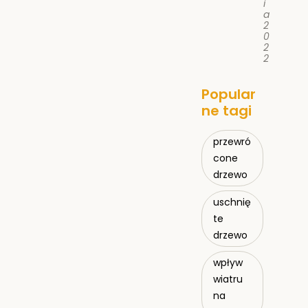
i
a
2
0
2
2
Popular
ne tagi
przewró
cone
drzewo
uschnię
te
drzewo
wpływ
wiatru
na