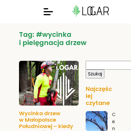
Tag: #wycinka
i pielęgnacja drzew
Najczęśc
iej
czytane
Wycinka drzew
C
w Małopolsce
e
Południowej – kiedy
n